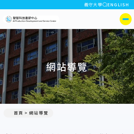
全站搜索
義守大學
ENGLISH
:::
義守大學智慧科技產研中心
側選單
網站導覽
:::
首頁
網站導覽